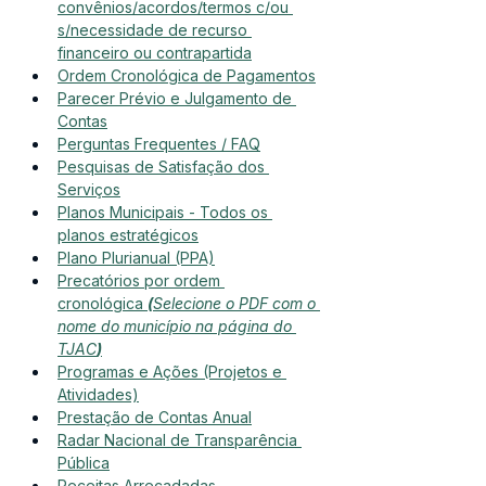
convênios/acordos/termos c/ou 
s/necessidade de recurso 
financeiro ou contrapartida
Ordem Cronológica de Pagamentos
Parecer Prévio e Julgamento de 
Contas
Perguntas Frequentes / FAQ
Pesquisas de Satisfação dos 
Serviços
Planos Municipais - Todos os 
planos estratégicos
Plano Plurianual (PPA)
Precatórios por ordem 
cronológica 
(
Selecione o PDF com o 
nome do município na página do 
TJAC
)
Programas e Ações (Projetos e 
Atividades)
Prestação de Contas Anual
Radar Nacional de Transparência 
Pública
Receitas Arrecadadas