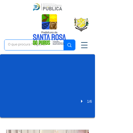
Durante reunião, prefeito Tamir Sá trata sobre curs
Institucional e Governo
1/6