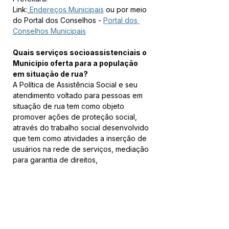
Link:
Endereços Municipais
 ou por meio 
do Portal dos Conselhos - 
Portal dos 
Conselhos Municipais
Quais serviços socioassistenciais o 
Município oferta para a população 
em situação de rua?
A Política de Assistência Social e seu 
atendimento voltado para pessoas em 
situação de rua tem como objeto 
promover ações de proteção social, 
através do trabalho social desenvolvido 
que tem como atividades a inserção de 
usuários na rede de serviços, mediação 
para garantia de direitos, 
acompanhamento socioassistencial, 
fortalecimento de vínculos familiares e 
comunitários, construção de projeto de 
vidas, dentre outros. O município conta 
com a oferta dos seguintes serviços 
socioassistenciais para a população de 