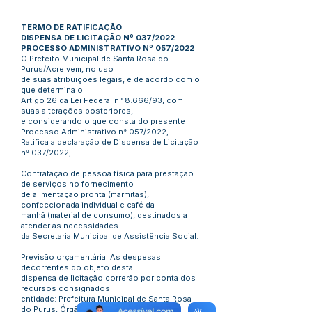
TERMO DE RATIFICAÇÃO
DISPENSA DE LICITAÇÃO Nº 037/2022
PROCESSO ADMINISTRATIVO Nº 057/2022
O Prefeito Municipal de Santa Rosa do
Purus/Acre vem, no uso
de suas atribuições legais, e de acordo com o
que determina o
Artigo 26 da Lei Federal n° 8.666/93, com
suas alterações posteriores,
e considerando o que consta do presente
Processo Administrativo n° 057/2022,
Ratifica a declaração de Dispensa de Licitação
n° 037/2022,
Contratação de pessoa física para prestação
de serviços no fornecimento
de alimentação pronta (marmitas),
confeccionada individual e café da
manhã (material de consumo), destinados a
atender as necessidades
da Secretaria Municipal de Assistência Social.
Previsão orçamentária: As despesas
decorrentes do objeto desta
dispensa de licitação correrão por conta dos
recursos consignados
entidade: Prefeitura Municipal de Santa Rosa
do Purus, Órgão – 01