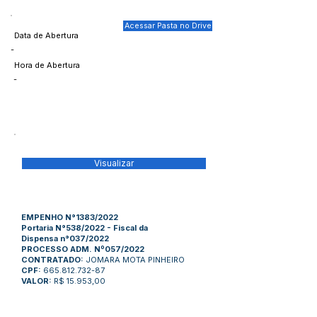
Acessar Pasta no Drive
Data de Abertura
-
Hora de Abertura
-
Visualizar
EMPENHO N°1383/2022
Portaria N°538/2022 - Fiscal da
Dispensa n°037/2022
PROCESSO ADM. Nº057/2022
CONTRATADO:
JOMARA MOTA PINHEIRO
CPF:
665.812.732-87
VALOR:
R$ 15.953,00