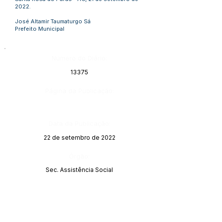
2022.
José Altamir Taumaturgo Sá
Prefeito Municipal
Número do Diário:
13375
Página da Publicação:
Data da Publicação:
22 de setembro de 2022
Órgão:
Sec. Assistência Social