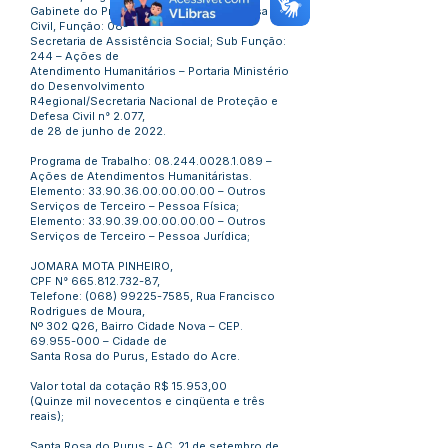
Gabinete do Prefeito; Unidade: 03 – Defesa
Civil, Função: 08-
Secretaria de Assistência Social; Sub Função:
244 – Ações de
Atendimento Humanitários – Portaria Ministério
do Desenvolvimento
R4egional/Secretaria Nacional de Proteção e
Defesa Civil n° 2.077,
de 28 de junho de 2022.
Programa de Trabalho:
08.244.0028.1.089
–
Ações de Atendimentos Humanitáristas.
Elemento:
33.90.36.00.00.00.00
– Outros
Serviços de Terceiro – Pessoa Física;
Elemento:
33.90.39.00.00.00.00
– Outros
Serviços de Terceiro – Pessoa Jurídica;
JOMARA MOTA PINHEIRO,
CPF N°
665.812.732-87
,
Telefone:
(068) 99225-7585
, Rua Francisco
Rodrigues de Moura,
Nº 302 Q26, Bairro Cidade Nova – CEP.
69.955-000
– Cidade de
Santa Rosa do Purus, Estado do Acre.
Valor total da cotação R$ 15.953,00
(Quinze mil novecentos e cinqüenta e três
reais);
Santa Rosa do Purus - AC, 21 de setembro de