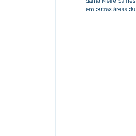
dama Meire Sá nest
em outras áreas dur