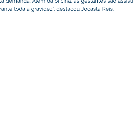
a demanda. Além da oficina, as gestantes são assist
ante toda a gravidez”, destacou Jocasta Reis.