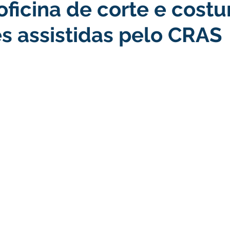
oficina de corte e cost
icas Públicas
Nota de Pesar
Campanhas
Datas Come
s assistidas pelo CRAS
rcerias
Defesa Civil
Indígena
Licitações
Assist
Memória e Cultura