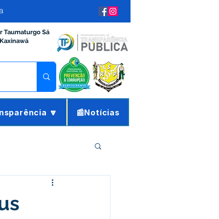
a
ir Taumaturgo Sá
 Kaxinawá
nsparência 🔽
📰Notícias
ração e Finanças
rus