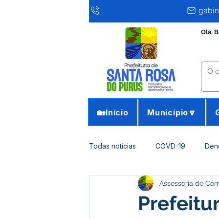
gabin
Olá, 
🏡Início
Município🔽
Todas notícias
COVD-19
Den
Assessoria de Co
Infraestrutura e Obras
Agricu
Prefeitu