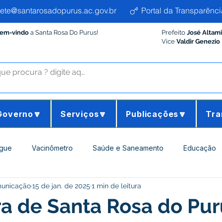
ete@santarosadopurus.ac.gov.br
Portal da Transparênci
Bem-vindo
a Santa Rosa Do Purus!
Prefeito
José Altam
Vice
Valdir Genezio
Governo🔽
Serviços🔽
Publicações🔽
Tra
gue
Vacinômetro
Saúde e Saneamento
Educação
municação
15 de jan. de 2025
1 min de leitura
ltura e Meio Ambiente
Desporto Cultura e Lazer
Administ
ra de Santa Rosa do Pu