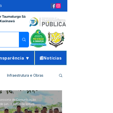
a
ir Taumaturgo Sá
 Kaxinawá
nsparência 🔽
📰Notícias
Infraestrutura e Obras
tucional e Governo
sessoria de Comunicação
de jun.
1 min de leitura