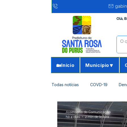
gabin
Olá, 
🏡Início
Município🔽
Todas notícias
COVD-19
Den
Agricultura e Meio Ambiente
Assessoria de Comunicação
há 4 dias
2 min de leitura