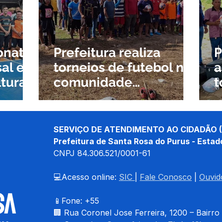
esar
Campanhas
Datas Comemorativas
Comunicado
icitações
Assistência Social
Campanhas
Campanhas
onato
Prefeitura realiza
P
al e
torneios de futebol na
a
tural
comunidade
t
semana
Tucandeira Nova
e
ta
n
P
SERVIÇO DE ATENDIMENTO AO CIDADÃO (
Prefeitura de Santa Rosa do Purus - Estad
CNPJ 
84.306.521/0001-61
💻Acesso online: 
SIC 
| 
Fale Conosco
 | 
Ouvid
📱Fone: +55 
🏢 
Rua Coronel Jose Ferreira, 1200 – Bairro