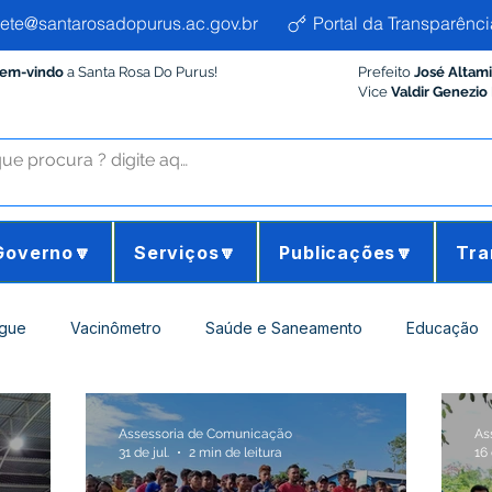
ete@santarosadopurus.ac.gov.br
Portal da Transparênci
Bem-vindo
a Santa Rosa Do Purus!
Prefeito
José Altam
Vice
Valdir Genezio
Governo🔽
Serviços🔽
Publicações🔽
Tra
gue
Vacinômetro
Saúde e Saneamento
Educação
Desporto Cultura e Lazer
Administração e Finanças
Insti
Assessoria de Comunicação
As
31 de jul.
2 min de leitura
16 