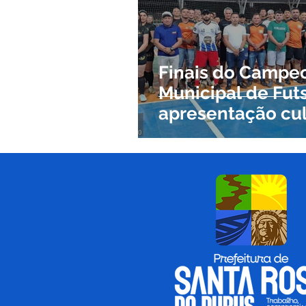
Políticas Públicas
Nota de P
Defesa Civil
Indígena
L
Finais do Campe
Municipal de Futs
apresentação cul
marcam fim de 
histórico em San
Rosa do Purus