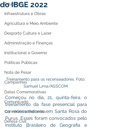
do IBGE 2022
Educação
Infraestrutura e Obras
Agricultura e Meio Ambiente
Desporto Cultura e Lazer
Administração e Finanças
Institucional e Governo
Políticas Públicas
Nota de Pesar
Treinamento para os recenseadores. Foto: 
Campanhas
Samuel Lima/ASSCOM.
Datas Comemorativas
Começou no dia, 21, quinta-feira, o 
Comunicado
treinamento da fase presencial para 
os recenseadores em Santa Rosa do 
Convênios e Parcerias
Purus. Esses foram convocados pelo 
Defesa Civil
Instituto Brasileiro de Geografia e 