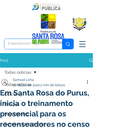
Post
Todas notícias
Samuel Lima
Todas notícias
26 de jul. de 2022
2 min de leitura
Em Santa Rosa do Purus,
COVD-19
inicia o treinamento
Dengue
presencial para os
Vacinômetro
recenseadores no censo
Saúde e Saneamento