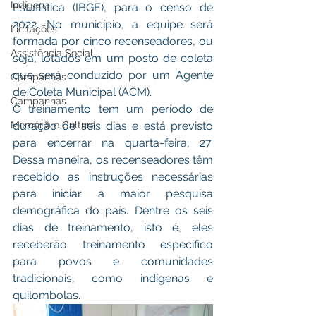
Indígena
Estatística (IBGE), para o censo de 
2022. No município, a equipe será 
Licitações
formada por cinco recenseadores, ou 
Assistência Social
seja, lotados em um posto de coleta 
que será conduzido por um Agente 
Campanhas
de Coleta Municipal (ACM).
Campanhas
O treinamento tem um período de 
Memória e Cultura
duração de seis dias e está previsto 
para encerrar na quarta-feira, 27. 
Dessa maneira, os recenseadores têm 
recebido as instruções necessárias 
para iniciar a maior pesquisa 
demográfica do país. Dentre os seis 
dias de treinamento, isto é, eles 
receberão treinamento especifico 
para povos e comunidades 
tradicionais, como indígenas e 
quilombolas.