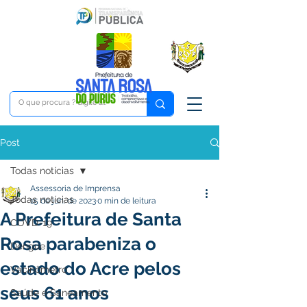
Post
Todas notícias
Assessoria de Imprensa
Todas notícias
15 de jun. de 2023
0 min de leitura
A Prefeitura de Santa
COVD-19
Rosa parabeniza o
Dengue
estado do Acre pelos
Vacinômetro
seus 61 anos
Saúde e Saneamento