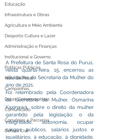
Educação
Infraestrutura e Obras
Agricultura e Meio Ambiente
Desporto Cultura e Lazer
Administração e Finanças
Institucional e Governo
A Prefeitura de Santa Rosa do Purus, 
Políticas Públicas
nesta quarta-feira, 15, encerrou as 
atividades da Secretaria da Mulher do 
Nota de Pesar
ano de 2021.  
Campanhas
Foi relembrado pela Coordenadora 
Datas Comemorativas
da Secretaria da Mulher, Osmarina 
Kaxinawá, sobre o direito da mulher 
Comunicado
garantido pela legislação: o da 
Convênios e Parcerias
integridade, autonomia, ocupar 
cargos públicos, salários justos e 
Defesa Civil
igualitários, à educação, à dignidade, 