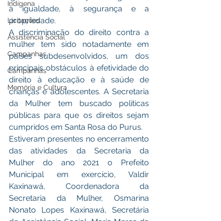
Indígena
à igualdade, à segurança e a 
propriedade. 
Licitações
A discriminação do direito contra a 
Assistência Social
mulher tem sido notadamente em 
Campanhas
países subdesenvolvidos, um dos 
principais obstáculos à efetividade do 
Campanhas
direito à educação e à saúde de 
Memória e Cultura
crianças e adolescentes. A Secretaria 
da Mulher tem buscado políticas 
públicas para que os direitos sejam 
cumpridos em Santa Rosa do Purus.
Estiveram presentes no encerramento 
das atividades da Secretaria da 
Mulher do ano 2021 o Prefeito 
Municipal em exercício, Valdir 
Kaxinawá, Coordenadora da 
Secretaria da Mulher, Osmarina 
Nonato Lopes Kaxinawá, Secretária 