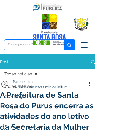
Post
Todas notícias
Samuel Lima
Todas notícias
16 de dez. de 2021
1 min de leitura
A Prefeitura de Santa
COVD-19
Rosa do Purus encerra as
Dengue
atividades do ano letivo
Vacinômetro
da Secretaria da Mulher
Saúde e Saneamento