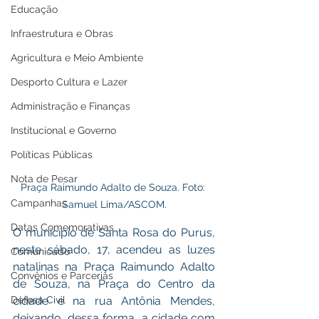
Educação
Infraestrutura e Obras
Agricultura e Meio Ambiente
Desporto Cultura e Lazer
Administração e Finanças
Institucional e Governo
Políticas Públicas
Nota de Pesar
Praça Raimundo Adalto de Souza. Foto: 
Campanhas
Samuel Lima/ASCOM.
Datas Comemorativas
O município de Santa Rosa do Purus, 
neste sábado, 17, acendeu as luzes 
Comunicado
natalinas na Praça Raimundo Adalto 
Convênios e Parcerias
de Souza, na Praça do Centro da 
Defesa Civil
cidade e na rua Antônia Mendes, 
deixando, dessa forma, a cidade com 