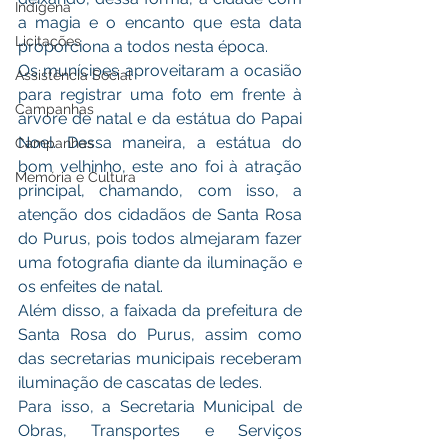
Indígena
a magia e o encanto que esta data 
Licitações
proporciona a todos nesta época. 
Os munícipes aproveitaram a ocasião 
Assistência Social
para registrar uma foto em frente à 
Campanhas
árvore de natal e da estátua do Papai 
Noel. Dessa maneira, a estátua do 
Campanhas
bom velhinho, este ano foi à atração 
Memória e Cultura
principal, chamando, com isso, a 
atenção dos cidadãos de Santa Rosa 
do Purus, pois todos almejaram fazer 
uma fotografia diante da iluminação e 
os enfeites de natal. 
Além disso, a faixada da prefeitura de 
Santa Rosa do Purus, assim como 
das secretarias municipais receberam 
iluminação de cascatas de ledes. 
Para isso, a Secretaria Municipal de 
Obras, Transportes e Serviços 