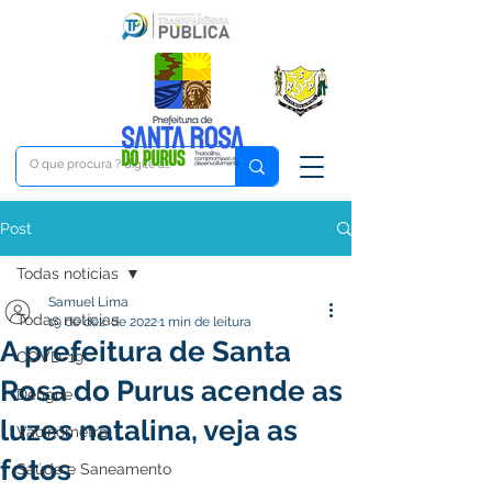
Post
Todas notícias
Samuel Lima
Todas notícias
19 de dez. de 2022
1 min de leitura
A prefeitura de Santa
COVD-19
Rosa do Purus acende as
Dengue
luzes natalina, veja as
Vacinômetro
fotos
Saúde e Saneamento