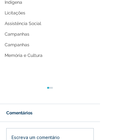
Indígena
Licitações
Assistência Social
Campanhas
Campanhas
Memória e Cultura
Comentários
Prefeitura de Santa
Prefeito Tamir 
Escreva um comentário