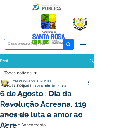
Post
Todas notícias
Assessoria de Imprensa
Todas notícias
5 de ago. de 2021
0 min de leitura
6 de Agosto : Dia da
COVD-19
Revolução Acreana. 119
Dengue
anos de luta e amor ao
Vacinômetro
Acre
Saúde e Saneamento