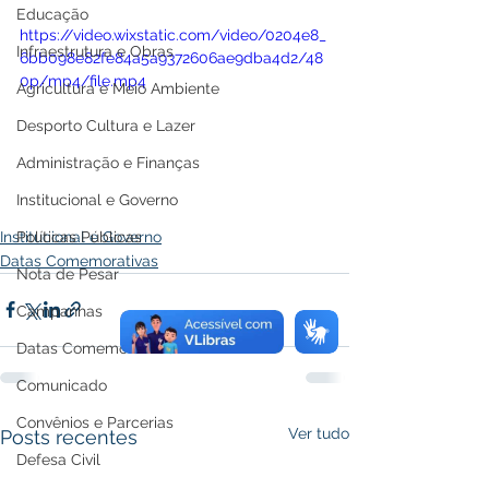
Educação
https://video.wixstatic.com/video/0204e8_
Infraestrutura e Obras
6bb098e82fe84a5a9372606ae9dba4d2/48
0p/mp4/file.mp4
Agricultura e Meio Ambiente
Desporto Cultura e Lazer
Administração e Finanças
Institucional e Governo
Institucional e Governo
Políticas Públicas
Datas Comemorativas
Nota de Pesar
Campanhas
Datas Comemorativas
Comunicado
Convênios e Parcerias
Ver tudo
Posts recentes
Defesa Civil