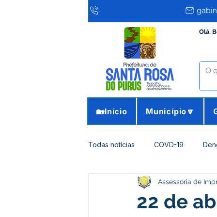
gabin
Olá, 
🏡Início
Município🔽
Todas notícias
COVD-19
Den
Assessoria de Imp
Infraestrutura e Obras
Agricu
22 de ab