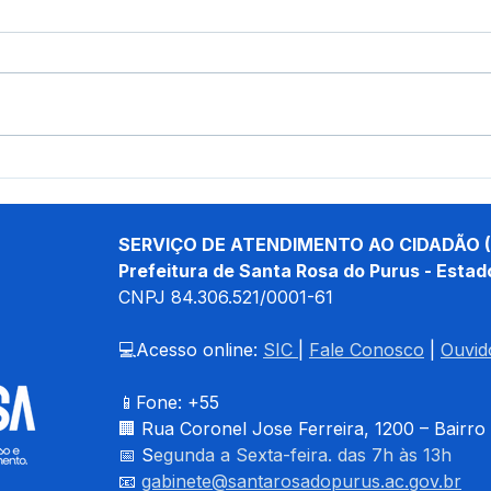
12 de junho: Feliz Dia dos
04 d
Namorados!
Chri
SERVIÇO DE ATENDIMENTO AO CIDADÃO (
Prefeitura de Santa Rosa do Purus - Estad
CNPJ 
84.306.521/0001-61
💻Acesso online: 
SIC 
| 
Fale Conosco
 | 
Ouvid
📱Fone: +55 
🏢 
Rua Coronel Jose Ferreira, 1200 – Bairro
📅 S
egunda a Sexta-feira. das 7h às 13h
📧 
gabinete@santarosadopurus.ac.gov.br