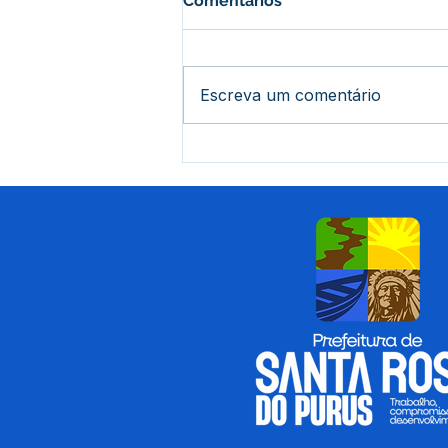
Comentários
Escreva um comentário
Dia dos Pais: Muito Além da
Tradição, Uma Celebração
de Conexão e Afeto