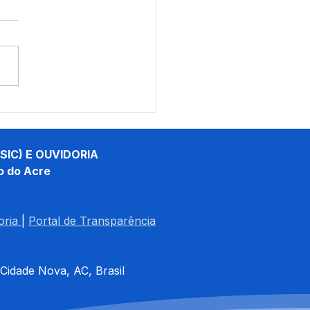
e junho: Dia de Corpus
sti
SIC) E OUVIDORIA
o do Acre
oria
| 
Portal de Transparência
 Cidade Nova, AC, Brasil