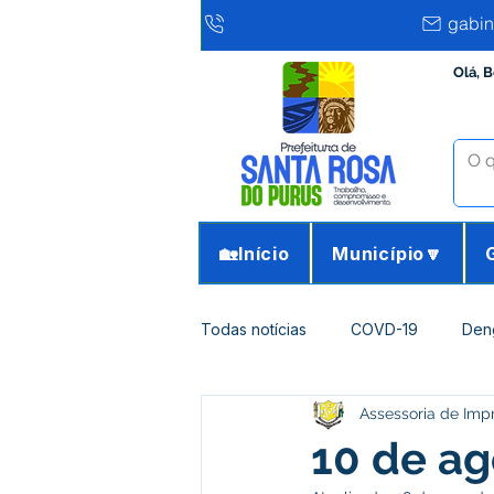
gabin
Olá, 
🏡Início
Município🔽
Todas notícias
COVD-19
Den
Assessoria de Imp
Infraestrutura e Obras
Agricu
10 de ago