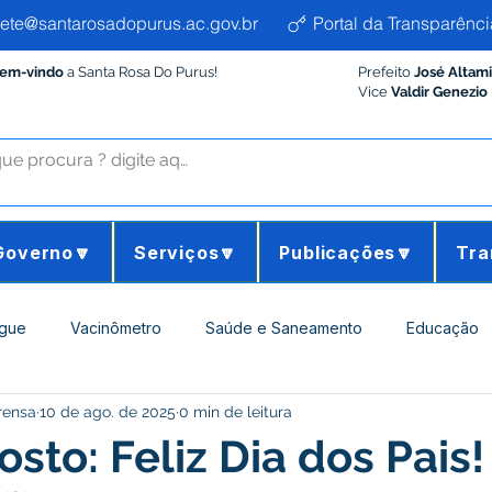
ete@santarosadopurus.ac.gov.br
Portal da Transparênci
Bem-vindo
a Santa Rosa Do Purus!
Prefeito
José Altam
Vice
Valdir Genezio
Governo🔽
Serviços🔽
Publicações🔽
Tra
gue
Vacinômetro
Saúde e Saneamento
Educação
rensa
10 de ago. de 2025
0 min de leitura
ltura e Meio Ambiente
Desporto Cultura e Lazer
Administ
sto: Feliz Dia dos Pais!