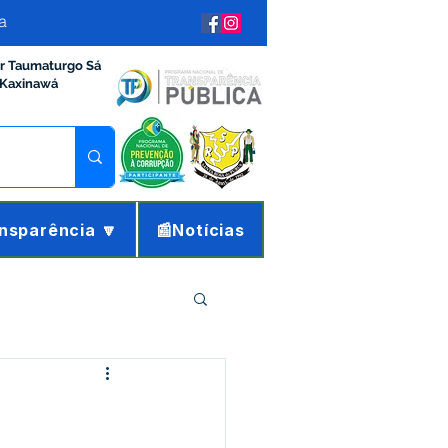
a
ir Taumaturgo Sá
 Kaxinawá
nsparência 🔽
📰Notícias
ração e Finanças