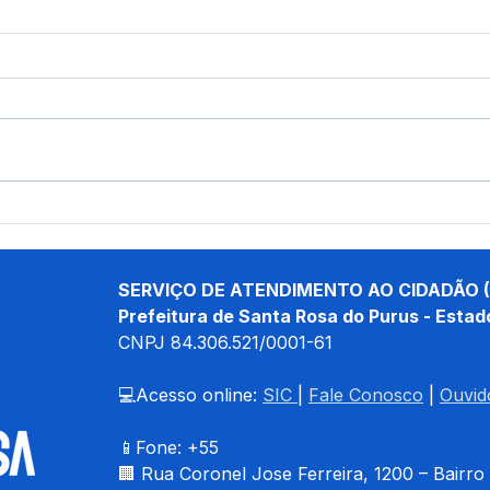
04 de junho: Dia de Corpus
10 d
Christi
das 
SERVIÇO DE ATENDIMENTO AO CIDADÃO (
Prefeitura de Santa Rosa do Purus - Estad
CNPJ 
84.306.521/0001-61
💻Acesso online: 
SIC 
| 
Fale Conosco
 | 
Ouvid
📱Fone: +55 
🏢 
Rua Coronel Jose Ferreira, 1200 – Bairro