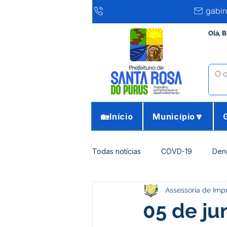
gabin
Olá, 
🏡Início
Município🔽
Todas notícias
COVD-19
Den
Assessoria de Imp
Infraestrutura e Obras
Agricu
05 de ju