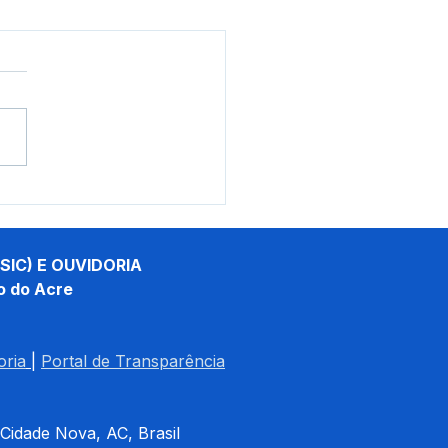
e maio: Um feliz Dia
Mães!
SIC) E OUVIDORIA
o do Acre
oria
| 
Portal de Transparência
 Cidade Nova, AC, Brasil