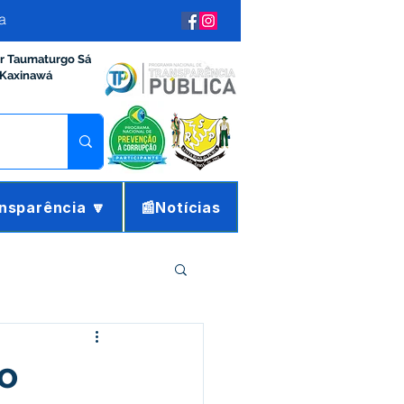
a
ir Taumaturgo Sá
 Kaxinawá
nsparência 🔽
📰Notícias
ração e Finanças
io