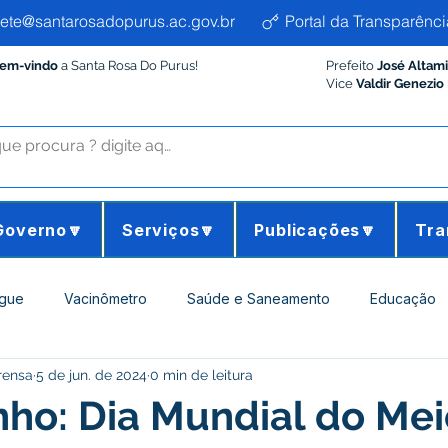
ete@santarosadopurus.ac.gov.br
Portal da Transparênci
Bem-vindo
a Santa Rosa Do Purus!
Prefeito
José Altam
Vice
Valdir Genezio
Governo🔽
Serviços🔽
Publicações🔽
Tra
gue
Vacinômetro
Saúde e Saneamento
Educação
rensa
5 de jun. de 2024
0 min de leitura
ltura e Meio Ambiente
Desporto Cultura e Lazer
Administ
nho: Dia Mundial do Me