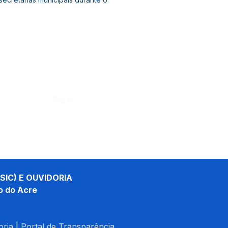
Órgão:
SIC) E OUVIDORIA
o do Acre
oria
| 
Portal de Transparência