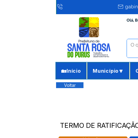
gabin
Olá, 
🏡Início
Município🔽
Voltar
TERMO DE RATIFICAÇÃO