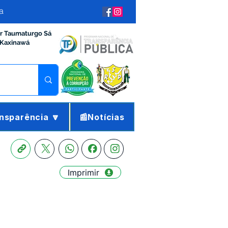
a
ir Taumaturgo Sá
 Kaxinawá
nsparência 🔽
📰Notícias
Imprimir