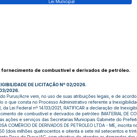
Lei Municipal
fornecimento de combustível e derivados de petróleo.
GIBILIDADE DE LICITAÇÃO Nº 02/2026.
03/2026.
 do Purus/Acre vem, no uso de suas atribuições legais, e de acord
do o que consta no Processo Administrativo referente a Inexigibilid
da Lei Federal nº 14.133/2021, RATIFICAR a declaração de Inexigibi
ecimento de combustível e derivados de petróleo (MATERIAL DE
s ações e serviços das Secretarias Municipais Gabinete do Prefeit
A COMÉRCIO DE DERIVADOS DE PETROLEO LTDA - ME, inscrita no
50 (dois milhões quatrocentos e oitenta e sete mil setecentos e trin
Santa Rosa do Purus/AC, com objetivo de atender as demandas das s