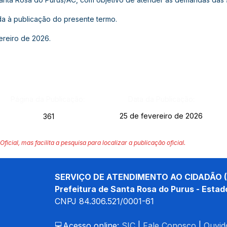
a à publicação do presente termo.
ereiro de 2026.
Página da Publicação:
Data da Publicação:
25 de fevereiro de 2026
361
Oficial, mas facilita a pesquisa para localizar a publicação oficial.
SERVIÇO DE ATENDIMENTO AO CIDADÃO (
Prefeitura de Santa Rosa do Purus - Estad
CNPJ 
84.306.521/0001-61
💻Acesso online: 
SIC 
| 
Fale Conosco
 | 
Ouvid