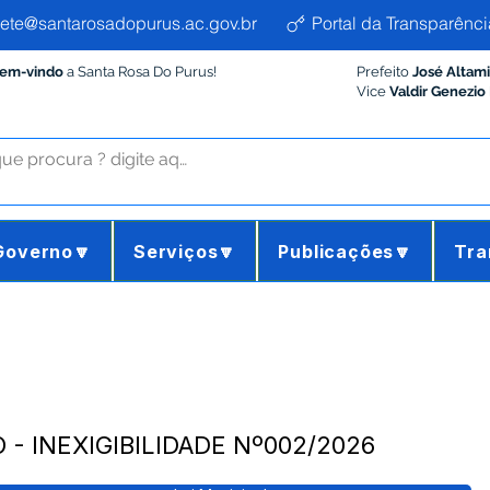
ete@santarosadopurus.ac.gov.br
Portal da Transparênci
Bem-vindo
a Santa Rosa Do Purus!
Prefeito
José Altam
Vice
Valdir Genezio
Governo🔽
Serviços🔽
Publicações🔽
Tra
 - INEXIGIBILIDADE Nº002/2026