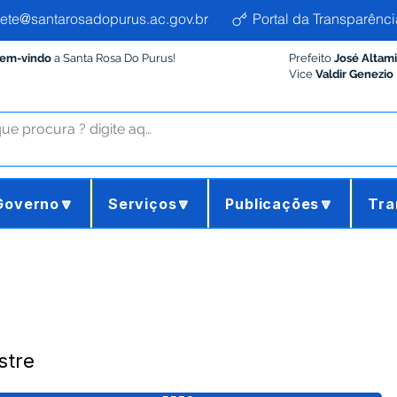
ete@santarosadopurus.ac.gov.br
Portal da Transparênci
Bem-vindo
a Santa Rosa Do Purus!
Prefeito
José Altam
Vice
Valdir Genezio
Governo🔽
Serviços🔽
Publicações🔽
Tra
stre