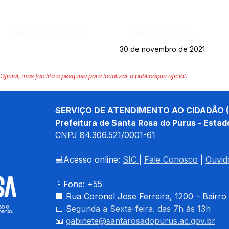
Página da Publicação:
Data da Publicação:
30 de novembro de 2021
Oficial, mas facilita a pesquisa para localizar a publicação oficial.
SERVIÇO DE ATENDIMENTO AO CIDADÃO (
Prefeitura de Santa Rosa do Purus - Estad
CNPJ 
84.306.521/0001-61
💻Acesso online: 
SIC 
| 
Fale Conosco
 | 
Ouvid
📱Fone: +55 
🏢 
Rua Coronel Jose Ferreira, 1200 – Bairro
📅 S
egunda a Sexta-feira. das 7h às 13h
📧 
gabinete@santarosadopurus.ac.gov.br