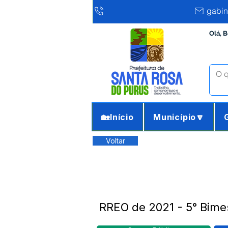
gabin
Olá, 
🏡Início
Município🔽
Voltar
RREO de 2021 - 5° Bime