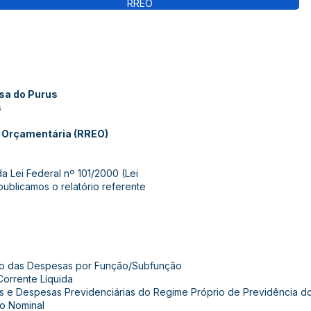
RREO
osa do Purus
s
 Orçamentária (RREO)
da Lei Federal nº 101/2000 (Lei
publicamos o relatório referente
ão das Despesas por Função/Subfunção
orrente Líquida
s e Despesas Previdenciárias do Regime Próprio de Previdência d
o Nominal