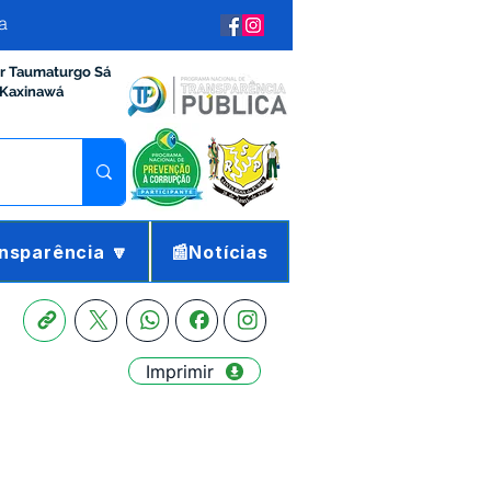
a
ir Taumaturgo Sá
 Kaxinawá
nsparência 🔽
📰Notícias
Imprimir