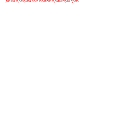
facilita a pesquisa para localizar a publicação oficial.