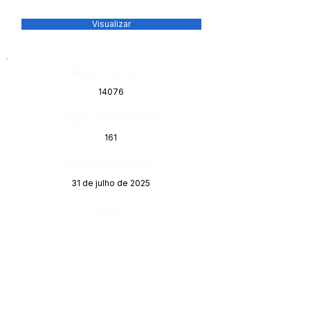
Visualizar
Número do Diário:
14076
Página da Publicação:
161
Data da Publicação:
31 de julho de 2025
Órgão: