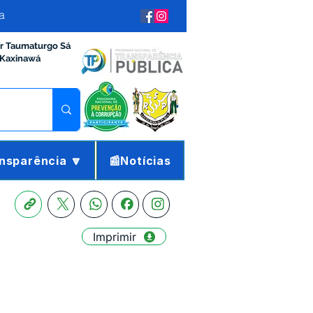
a
ir Taumaturgo Sá
 Kaxinawá
nsparência 🔽
📰Notícias
Imprimir