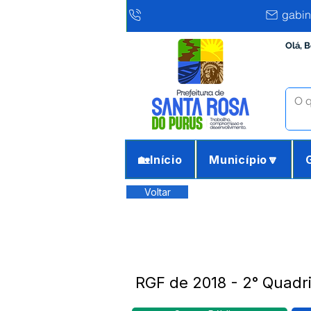
gabin
Olá, 
🏡Início
Município🔽
Voltar
RGF de 2018 - 2° Quadr