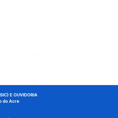
Órgão:
SIC) E OUVIDORIA
o do Acre