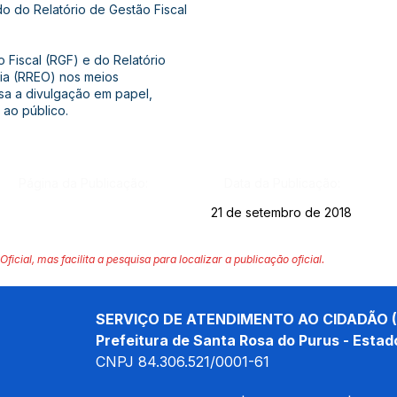
do do Relatório de Gestão Fiscal
 Fiscal (RGF) e do Relatório
ia (RREO) nos meios
nsa a divulgação em papel,
 ao público.
Página da Publicação:
Data da Publicação:
21 de setembro de 2018
Oficial, mas facilita a pesquisa para localizar a publicação oficial.
SERVIÇO DE ATENDIMENTO AO CIDADÃO (
Prefeitura de Santa Rosa do Purus - Estad
CNPJ 
84.306.521/0001-61