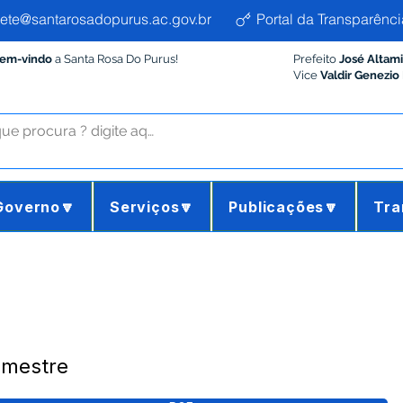
ete@santarosadopurus.ac.gov.br
Portal da Transparênci
Bem-vindo
a Santa Rosa Do Purus!
Prefeito
José Altam
Vice
Valdir Genezio
Governo🔽
Serviços🔽
Publicações🔽
Tra
imestre