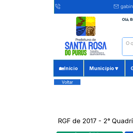
gabin
Olá, 
🏡Início
Município🔽
Voltar
RGF de 2017 - 2° Quadr