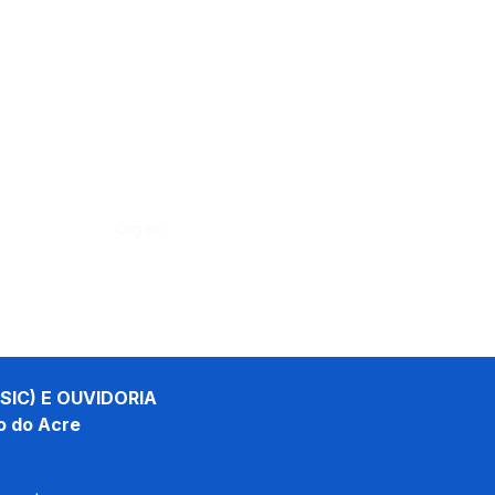
Órgão:
SIC) E OUVIDORIA
o do Acre