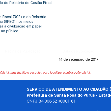
do do Relatório de Gestão Fiscal
 Fiscal (RGF) e do Relatório
ia (RREO) nos meios
nsa a divulgação em papel,
 ao público.
Página da Publicação:
Data da Publicação:
14 de setembro de 2017
Oficial, mas facilita a pesquisa para localizar a publicação oficial.
SERVIÇO DE ATENDIMENTO AO CIDADÃO (
Prefeitura de Santa Rosa do Purus - Estad
CNPJ 
84.306.521/0001-61