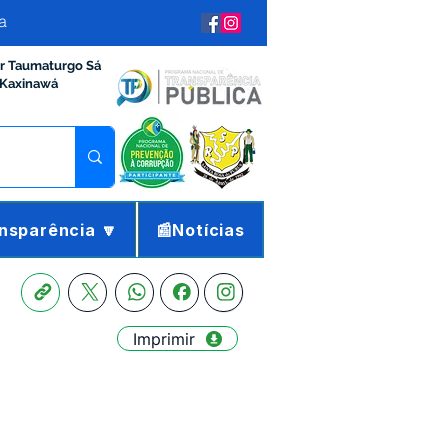
a
ir Taumaturgo Sá
 Kaxinawá
nsparência 🔽
📰Notícias
Imprimir