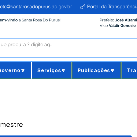
ete@santarosadopurus.ac.gov.br
Portal da Transparênci
Bem-vindo
a Santa Rosa Do Purus!
Prefeito
José Altam
Vice
Valdir Genezio
Governo🔽
Serviços🔽
Publicações🔽
Tra
imestre