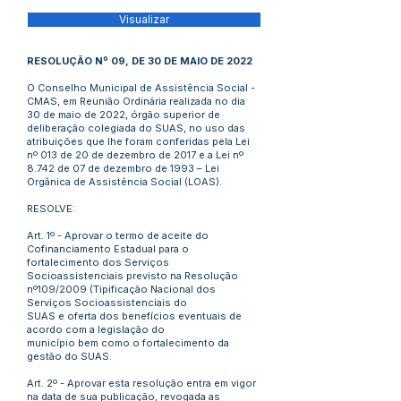
Visualizar
RESOLUÇÃO Nº 09, DE 30 DE MAIO DE 2022
O Conselho Municipal de Assistência Social -
CMAS, em Reunião Ordinária realizada no dia
30 de maio de 2022, órgão superior de
deliberação colegiada do SUAS, no uso das
atribuições que lhe foram conferidas pela Lei
nº 013 de 20 de dezembro de 2017 e a Lei nº
8.742 de 07 de dezembro de 1993 – Lei
Orgânica de Assistência Social (LOAS).
RESOLVE:
Art. 1º - Aprovar o termo de aceite do
Cofinanciamento Estadual para o
fortalecimento dos Serviços
Socioassistenciais previsto na Resolução
nº109/2009 (Tipificação Nacional dos
Serviços Socioassistenciais do
SUAS e oferta dos benefícios eventuais de
acordo com a legislação do
município bem como o fortalecimento da
gestão do SUAS.
Art. 2º - Aprovar esta resolução entra em vigor
na data de sua publicação, revogada as