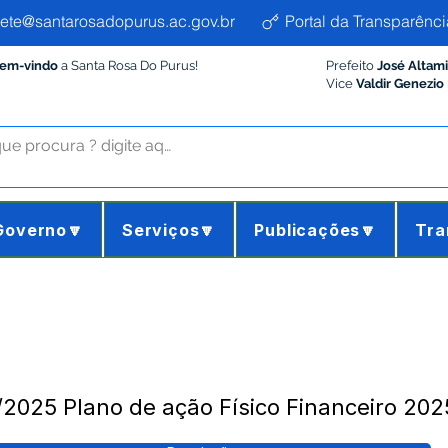
ete@santarosadopurus.ac.gov.br
Portal da Transparênci
Bem-vindo
a Santa Rosa Do Purus!
Prefeito
José Altam
Vice
Valdir Genezio
Governo🔽
Serviços🔽
Publicações🔽
Tra
025 Plano de ação Físico Financeiro 202