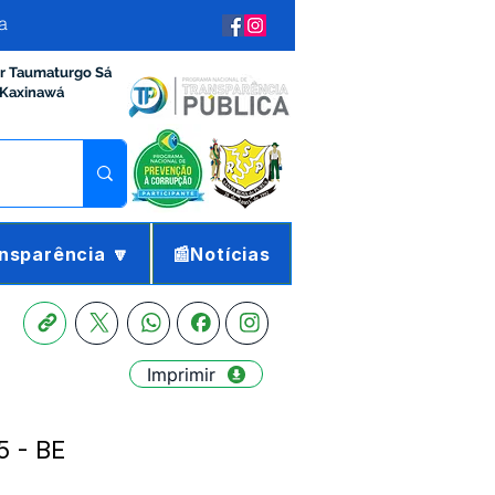
a
ir Taumaturgo Sá
 Kaxinawá
nsparência 🔽
📰Notícias
Imprimir
5 - BE