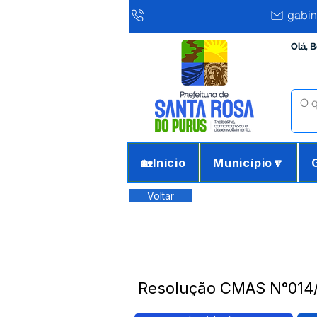
gabin
Olá, 
🏡Início
Município🔽
Voltar
Resolução CMAS N°014/2