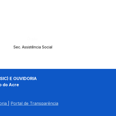
Órgão:
Sec. Assistência Social
SIC) E OUVIDORIA
o do Acre
oria
| 
Portal de Transparência