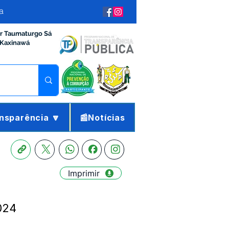
a
ir Taumaturgo Sá
 Kaxinawá
nsparência 🔽
📰Notícias
Imprimir
024