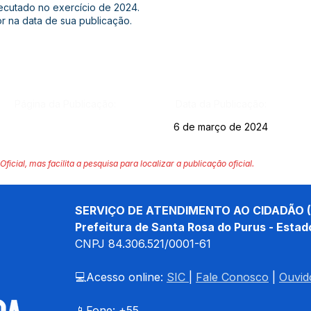
xecutado no exercício de 2024.
or na data de sua publicação.
Página da Publicação:
Data da Publicação:
6 de março de 2024
Oficial, mas facilita a pesquisa para localizar a publicação oficial.
SERVIÇO DE ATENDIMENTO AO CIDADÃO (
Prefeitura de Santa Rosa do Purus - Estad
CNPJ 
84.306.521/0001-61
💻Acesso online: 
SIC 
| 
Fale Conosco
 | 
Ouvid
📱Fone: +55 