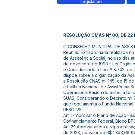
Legislação
RESOLUÇÃO CMAS N° 08, DE 22 
O CONSELHO MUNICIPAL DE ASSIS
Reunião Extraordinária realizada no
de Assistência Social, no uso das 
de dezembro de 1993 – Lei Orgânica
e Considerando a Lei nº 8.742, d
dispõe sobre a organização da Ass
a Resolução CNAS nº 145, de 15 de 
a Política Nacional de Assistência
Operacional Básica do Sistema Únic
SUAS; Considerando o Decreto nº 7
que regulamenta o Fundo Nacional d
RESOLVE:
Art. 1º Aprovar o Plano de Ação Fí
Cofinanciamento Federal, Bloco BPC
Art. 2º Aprovar ainda a reprogram
de 2023, no valor de R$ 1.343,68 (U