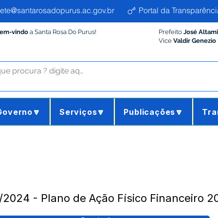
ete@santarosadopurus.ac.gov.br
Portal da Transparênci
Bem-vindo
a Santa Rosa Do Purus!
Prefeito
José Altam
Vice
Valdir Genezio
Governo🔽
Serviços🔽
Publicações🔽
Tra
024 - Plano de Ação Físico Financeiro 2