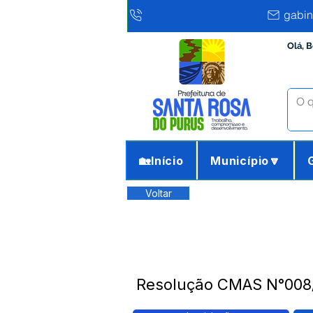
gabin
Olá, 
🏡Início
Município🔽
Voltar
Resolução CMAS N°008/2