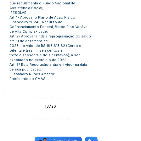
que regulamenta o Fundo Nacional de
Assistência Social;
RESOLVE:
Art. 1º Aprovar o Plano de Ação Físico
Financeiro 2024 – Recurso do
Cofinanciamento Federal, Bloco Piso Variável
de Alta Complexidade.
Art. 2º Aprovar ainda a reprogramação do saldo
em 31 de dezembro de
2023, no valor de R$ 183.613,62 (Cento e
oitenta e três mil seiscentos e
treze e sessenta e dois centavos), a ser
executado no exercício de 2024.
Art. 3º Esta Resolução entra em vigor na data
de sua publicação.
Elissandro Nunes Amador
Presidente do CMAS
Número do Diário:
13726
Página da Publicação:
Data da Publicação: