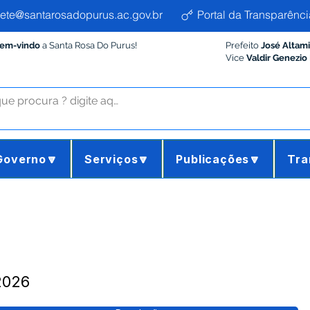
ete@santarosadopurus.ac.gov.br
Portal da Transparênci
Bem-vindo
a Santa Rosa Do Purus!
Prefeito
José Altam
Vice
Valdir Genezio
Governo🔽
Serviços🔽
Publicações🔽
Tra
2026