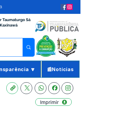
a
ir Taumaturgo Sá
 Kaxinawá
nsparência 🔽
📰Notícias
Imprimir