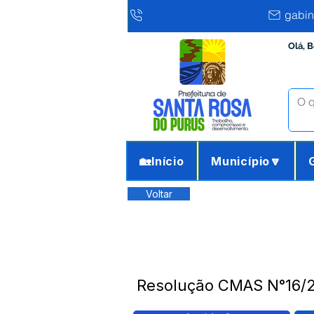
gabin
Olá, 
🏡Início
Município🔽
Voltar
Resolução CMAS N°16/