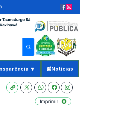
a
ir Taumaturgo Sá
 Kaxinawá
nsparência 🔽
📰Notícias
Imprimir