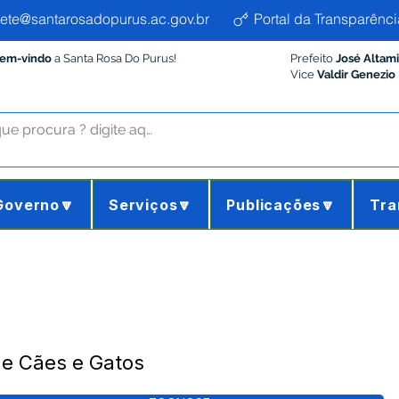
ete@santarosadopurus.ac.gov.br
Portal da Transparênci
Bem-vindo
a Santa Rosa Do Purus!
Prefeito
José Altam
Vice
Valdir Genezio
Governo🔽
Serviços🔽
Publicações🔽
Tra
de Cães e Gatos