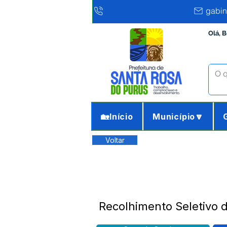
gabin
Olá, 
🏡Início
Município🔽
Voltar
Recolhimento Seletivo 