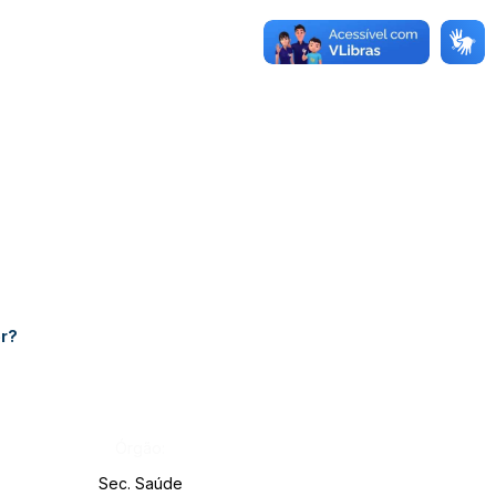
er?
Órgão:
Sec. Saúde