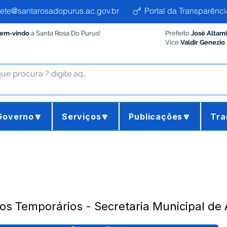
ete@santarosadopurus.ac.gov.br
Portal da Transparênci
Bem-vindo
a Santa Rosa Do Purus!
Prefeito
José Altam
Vice
Valdir Genezio
Governo🔽
Serviços🔽
Publicações🔽
Tra
s Temporários - Secretaria Municipal de A