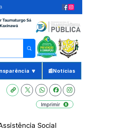
a
ir Taumaturgo Sá
 Kaxinawá
nsparência 🔽
📰Notícias
Imprimir
ssistência Social