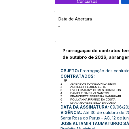
Concursos
Data de Abertura
-
Prorrogação de contratos temp
de outubro de 2026, abrange
OBJETO:
Prorrogação dos contratos
CONTRATADOS:
Nº
1
JEFERSON TORREJON DA SILVA
2
ADRIELLY FLORES LEITE
3
EVELI CATRINY GOMES DOMINGOS
4
DANIELE DA SILVA SANTOS
5
FRANCINETE FERREIRA MANIHUARI
6
POLLYANNA FIRMINO DA COSTA
7
MARIA GORETE SILVA DA COSTA
DATA DA ASSINATURA:
09/06/20
VIGÊNCIA:
Até 30 de outubro de 2
Santa Rosa do Purus – AC, 12 de ju
JOSE ALTAMIR TAUMATURGO S
Prefeito Municipal