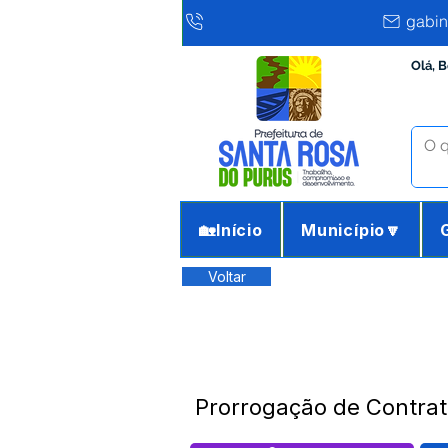
gabin
Olá, 
🏡Início
Município🔽
Voltar
Prorrogação de Contrato