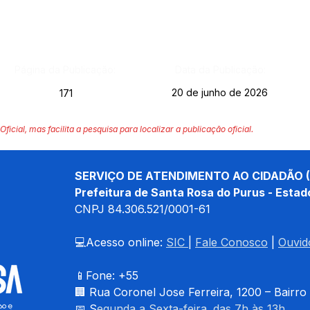
Página da Publicação:
Data da Publicação:
20 de junho de 2026
171
Oficial, mas facilita a pesquisa para localizar a publicação oficial.
SERVIÇO DE ATENDIMENTO AO CIDADÃO (
Prefeitura de Santa Rosa do Purus - Estad
CNPJ 
84.306.521/0001-61
💻Acesso online: 
SIC 
| 
Fale Conosco
 | 
Ouvid
📱Fone: +55 
🏢 
Rua Coronel Jose Ferreira, 1200 – Bairro
📅 S
egunda a Sexta-feira. das 7h às 13h