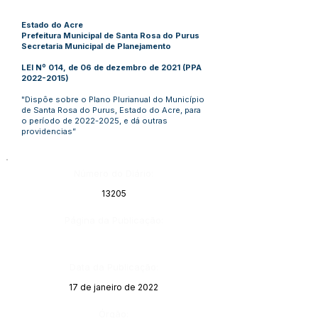
Estado do Acre
Prefeitura Municipal de Santa Rosa do Purus
Secretaria Municipal de Planejamento
LEI Nº 014, de 06 de dezembro de 2021 (PPA
2022-2015)
"Dispôe sobre o Plano Plurianual do Município
de Santa Rosa do Purus, Estado do Acre, para
o período de
2022-2025
, e dá outras
providencias”
Número do Diário:
13205
Página da Publicação:
Data da Publicação:
17 de janeiro de 2022
Órgão: