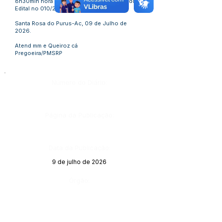
8h30min hora Acre, conforme preâmbulo do
Edital no 010/2026.
Santa Rosa do Purus-Ac, 09 de Julho de
2026.
Atend mm e Queiroz cá
Pregoeira/PMSRP
Número do Diário:
Página da Publicação:
Data da Publicação:
9 de julho de 2026
Órgão: