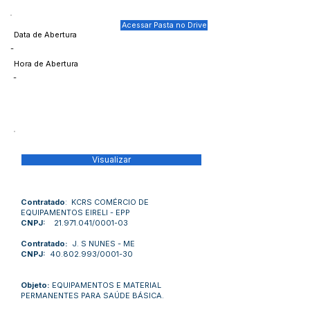
Acessar Pasta no Drive
Data de Abertura
-
Hora de Abertura
-
Visualizar
Contratado
: KCRS COMÉRCIO DE
EQUIPAMENTOS EIRELI - EPP
CNPJ:
21.971.041
/0001-03
Contratado:
J. S NUNES - ME
CNPJ:
40.802.993
/0001-30
Objeto:
EQUIPAMENTOS E MATERIAL
PERMANENTES PARA SAÚDE BÁSICA.