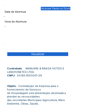
Acessar Pasta no Drive
Data de Abertura
-
Hora de Abertura
-
Visualizar
Contratado
: MANUARE & BRAGA HOTEIS E
LANCHONETES LTDA
CNPJ:
04.185.181
/0001-29
Objeto:
Contratação de Empresa para o
fornecimento de Serviços
de Hospedagem sem alimentação destinada a
atender as necessidades
das secretarias Municipais (agricultura, Meio
Ambiente, Obras, Saúde,