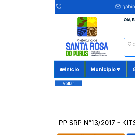
gabin
Olá, 
🏡Início
Município🔽
Voltar
PP SRP N°13/2017 - K