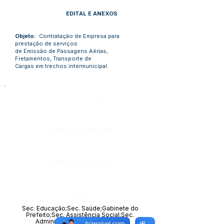
EDITAL E ANEXOS
Objeto:
Contratação de Empresa para
prestação de serviços
de Emissão de Passagens Aérias,
Fretamentos, Transporte de
Cargas em trechos intermunicipal.
Número do Diário:
Página da Publicação:
Data da Publicação:
Órgão:
Sec. Educação;Sec. Saúde;Gabinete do
Prefeito;Sec. Assistência Social;Sec.
Administração e Planejamento