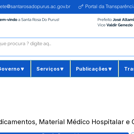
ete@santarosadopurus.ac.gov.br
Portal da Transparênci
Bem-vindo
a Santa Rosa Do Purus!
Prefeito
José Altam
Vice
Valdir Genezio
Governo🔽
Serviços🔽
Publicações🔽
Tra
icamentos, Material Médico Hospitalar e 