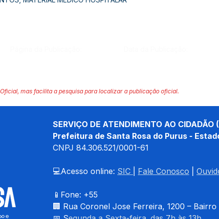
Página da Publicação:
Data da Publicação:
Oficial, mas facilita a pesquisa para localizar a publicação oficial.
SERVIÇO DE ATENDIMENTO AO CIDADÃO (
Prefeitura de Santa Rosa do Purus - Estad
CNPJ 
84.306.521/0001-61
💻Acesso online: 
SIC 
| 
Fale Conosco
 | 
Ouvid
📱Fone: +55 
🏢 
Rua Coronel Jose Ferreira, 1200 – Bairro
📅 S
egunda a Sexta-feira. das 7h às 13h