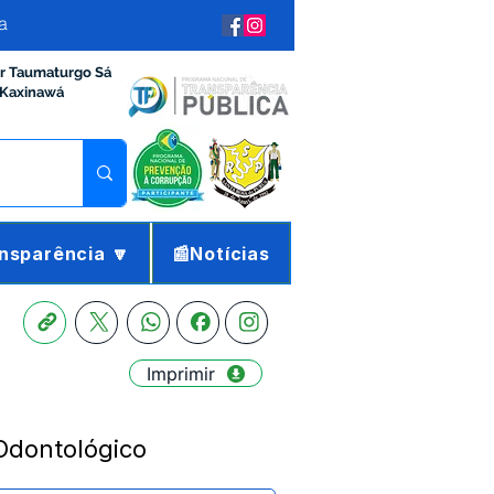
a
ir Taumaturgo Sá
 Kaxinawá
nsparência 🔽
📰Notícias
Imprimir
Odontológico