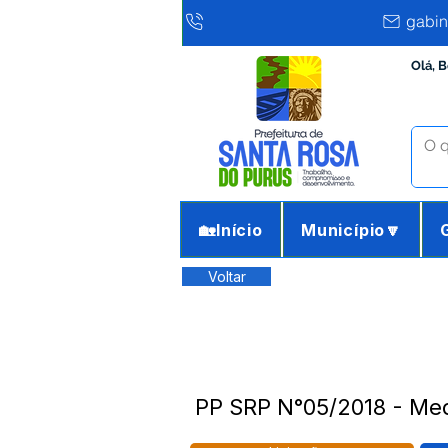
gabin
Olá, 
🏡Início
Município🔽
Voltar
PP SRP N°05/2018 - Med