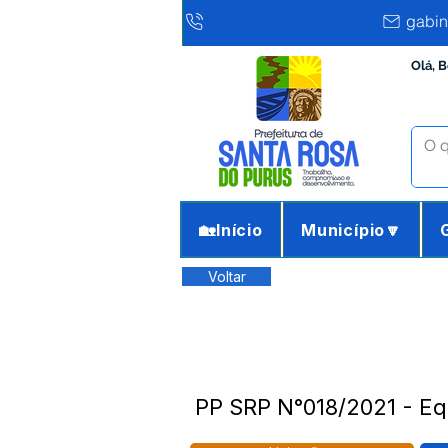
gabin
Olá, 
🏡Início
Município🔽
Voltar
PP SRP N°018/2021 - Eq