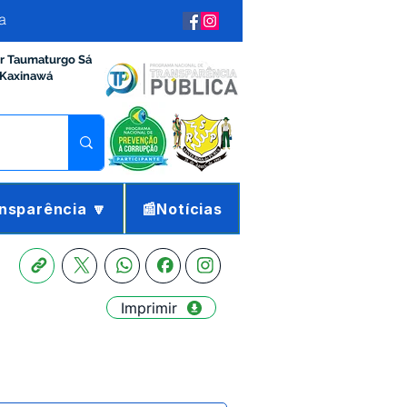
a
ir Taumaturgo Sá
 Kaxinawá
nsparência 🔽
📰Notícias
Imprimir