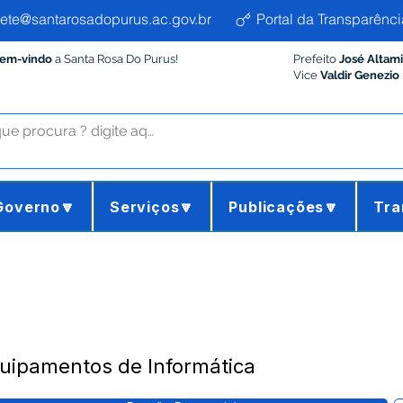
ete@santarosadopurus.ac.gov.br
Portal da Transparênci
Bem-vindo
a Santa Rosa Do Purus!
Prefeito
José Altam
Vice
Valdir Genezio
Governo🔽
Serviços🔽
Publicações🔽
Tra
uipamentos de Informática