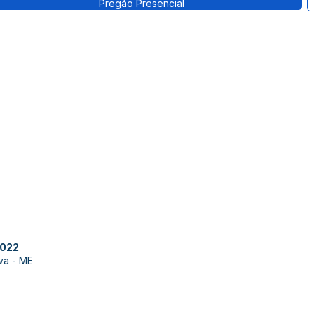
Pregão Presencial
022
lva - ME