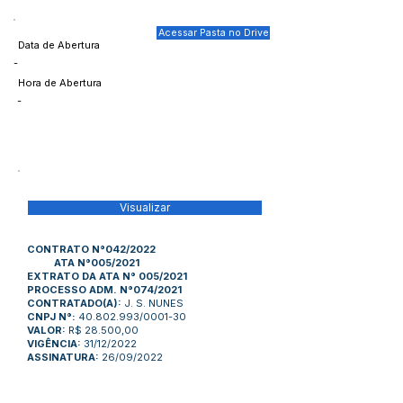
Acessar Pasta no Drive
Data de Abertura
-
Hora de Abertura
-
Visualizar
CONTRATO N°042/2022
ATA N°005/2021
EXTRATO DA ATA N° 005/2021
PROCESSO ADM. N°074/2021
CONTRATADO(A):
J. S. NUNES
CNPJ N°:
40.802.993/0001-30
VALOR:
R$ 28.500,00
VIGÊNCIA:
31/12/2022
ASSINATURA:
26/09/2022