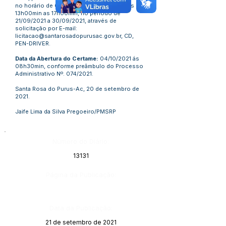
no horário de 07h00min as 11h00min e das
13h00min as 17h00min, no período de
21/09/2021 a 30/09/2021, através de
solicitação por E-mail:
licitacao@santarosadopurusac.gov.br
, CD,
PEN-DRIVER.
Data da Abertura do Certame:
04/10/2021 ás
08h30min, conforme preâmbulo do Processo
Administrativo Nº. 074/2021.
Santa Rosa do Purus-Ac, 20 de setembro de
2021.
Jaife Lima da Silva Pregoeiro/PMSRP
Número do Diário:
13131
Página da Publicação:
Data da Publicação:
21 de setembro de 2021