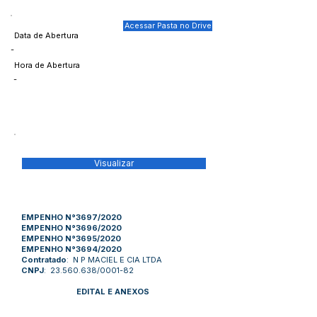
Acessar Pasta no Drive
Data de Abertura
-
Hora de Abertura
-
Visualizar
EMPENHO N°3697/2020
EMPENHO N°3696/2020
EMPENHO N°3695/2020
EMPENHO N°3694/2020
Contratado
: N P MACIEL E CIA LTDA
CNPJ
: 23.560.638/0001-82
EDITAL E ANEXOS