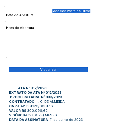
Acessar Pasta no Drive
Data de Abertura
-
Hora de Abertura
-
Visualizar
ATA N°012/2023
EXTRATO DA ATA Nº012/2023
PROCESSO ADM. Nº033/2023
CONTRATADO:
I. C. DE ALMEIDA
CNPJ
48.361.126/0001-18
VALOR R$
300.096,62
VIGÊNCIA:
12 (DOZE) MESES
DATA DA ASSINATURA:
11 de Julho de 2023