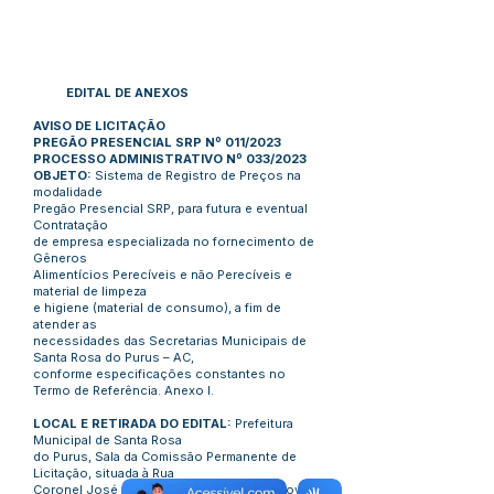
EDITAL DE ANEXOS
AVISO DE LICITAÇÃO
PREGÃO PRESENCIAL SRP Nº 011/2023
PROCESSO ADMINISTRATIVO Nº 033/2023
OBJETO:
Sistema de Registro de Preços na
modalidade
Pregão Presencial SRP, para futura e eventual
Contratação
de empresa especializada no fornecimento de
Gêneros
Alimentícios Perecíveis e não Perecíveis e
material de limpeza
e higiene (material de consumo), a fim de
atender as
necessidades das Secretarias Municipais de
Santa Rosa do Purus – AC,
conforme especificações constantes no
Termo de Referência. Anexo I.
LOCAL E RETIRADA DO EDITAL:
Prefeitura
Municipal de Santa Rosa
do Purus, Sala da Comissão Permanente de
Licitação, situada à Rua
Coronel José Ferreira, N° 1.200, Cidade Nova,