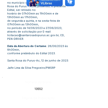
no município de Santa
Rosa do Purus – Acre, podendo, o presente
Edital, ser retirado no
horário de 07h00min as 11h00min e de
13h00min as 17h00min,
de segunda a quinta, e na sexta-feira de
07h00min as 13h00min,
no período de 14/06/2023 a 27/06/2023,
através de solicitação por E-mail:
licitacao@santarosadopurus.ac.gov.br
, CD,
PEN-DRIVER.
Data da Abertura do Certame:
28/06/2023 ás
8h30min,
conforme preâmbulo do Edital 2023.
Santa Rosa do Purus-Ac, 12 de junho de 2023.
Jaife Lima da Silva Pregoeiro/PMSRP
Número do Diário:
13552
Página da Publicação: