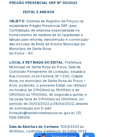
PREGÃO PRESENCIAL SRP Nº 05/2022
EDITAL E ANEXOS
OBJETO:
Sistema de Registro de Preços na
modalidade Pregão Presencial SRP, para
Contratação de empresa especializada no
fornecimento de madeira de lei (quadrada) e
tábuas para reforma, manutenção e construção
das escolas da Rede de Ensino Municipal do
Município de Santa Rosa
do Purus – AC.
LOCAL E RETIRADA DO EDITAL:
Prefeitura
Municipal de Santa Rosa do Purus, Sala da
Comissão Permanente de Licitação, situada à
Rua Coronel José Ferreira, N° 1.200, Cidade
Nova, no município de Santa Rosa do Purus –
Acre, podendo, o presente Edital, ser retirado
no horário de 07h00min as 11h00min e de
13h00min as 17h00min, de segunda a quinta, e
na sexta-feira de 07h00min as 13h00min, no
período de 30/03/2022 a 08/04/2022, através
de solicitação por E-mail:
licitação@santarosadopurus.ac.gov.br, CD,
PEN-DRIVER.
Data da Abertura do Certame:
11/04/2022 ás
8h30min, conforme preâmbulo do Edital 2022.