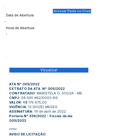
Acessar Pasta no Drive
Data de Abertura
-
Hora de Abertura
-
Visualizar
ATA N° 005/2022
EXTRATO DA ATA N° 005/2022
CONTRATADO:
MARISTELA O. SOUZA - ME
CNPJ:
08.691.482/0002-66
VALOR:
R$ 175.675,00
VIGÊNCIA:
12 (DOZE) MESES
ASSINATURA:
19 de abril de 2022
Portaria N° 339/2022 - Fiscais da ata
005/2022
*****
AVISO DE LICITAÇÃO