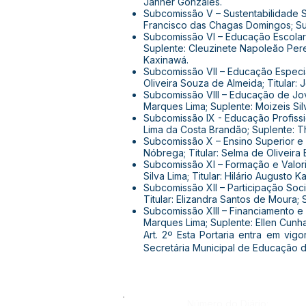
Janner Gonzales.
Subcomissão V – Sustentabilidade S
Francisco das Chagas Domingos; Sup
Subcomissão VI – Educação Escolar
Suplente: Cleuzinete Napoleão Pere
Kaxinawá.
Subcomissão VII – Educação Especial
Oliveira Souza de Almeida; Titular: 
Subcomissão VIII – Educação de Jove
Marques Lima; Suplente: Moizeis Sil
Subcomissão IX - Educação Profissio
Lima da Costa Brandão; Suplente: Th
Subcomissão X – Ensino Superior e P
Nóbrega; Titular: Selma de Oliveira
Subcomissão XI – Formação e Valoriz
Silva Lima; Titular: Hilário August
Subcomissão XII – Participação Soci
Titular: Elizandra Santos de Moura; S
Subcomissão XIII – Financiamento e In
Marques Lima; Suplente: Ellen Cunha
Art. 2º Esta Portaria entra em vi
Secretária Municipal de Educação d
Número do Diário: