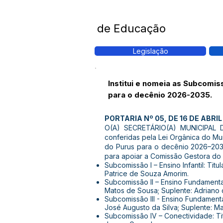
de Educação
Legislação
Institui e nomeia as Subcomi
para o decênio 2026-2035.
PORTARIA Nº 05, DE 16 DE ABRIL
O(A) SECRETÁRIO(A) MUNICIPAL 
conferidas pela Lei Orgânica do 
do Purus para o decênio 2026–203
para apoiar a Comissão Gestora do
Subcomissão I – Ensino Infantil: Titu
Patrice de Souza Amorim.
Subcomissão II – Ensino Fundamental 
Matos de Sousa; Suplente: Adriano d
Subcomissão III - Ensino Fundamental
José Augusto da Silva; Suplente: M
Subcomissão IV – Conectividade: Tit