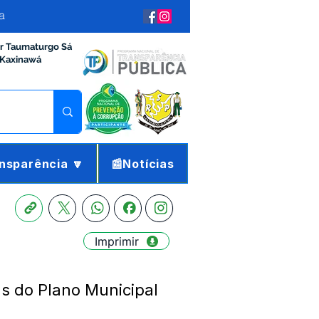
a
ir Taumaturgo Sá
 Kaxinawá
nsparência 🔽
📰Notícias
Imprimir
s do Plano Municipal