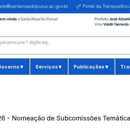
ete@santarosadopurus.ac.gov.br
Portal da Transparênci
Bem-vindo
a Santa Rosa Do Purus!
Prefeito
José Altam
Vice
Valdir Genezio
Governo🔽
Serviços🔽
Publicações🔽
Tra
26 - Nomeação de Subcomissões Temática