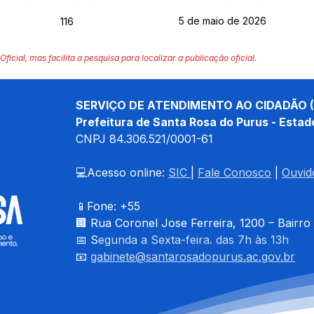
5 de maio de 2026
116
Oficial, mas facilita a pesquisa para localizar a publicação oficial.
SERVIÇO DE ATENDIMENTO AO CIDADÃO (
Prefeitura de Santa Rosa do Purus - Estad
CNPJ 
84.306.521/0001-61
💻Acesso online: 
SIC 
| 
Fale Conosco
 | 
Ouvid
📱Fone: +55 
🏢 
Rua Coronel Jose Ferreira, 1200 – Bairro
📅 S
egunda a Sexta-feira. das 7h às 13h
📧 
gabinete@santarosadopurus.ac.gov.br