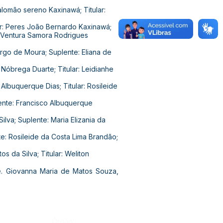
alomão sereno Kaxinawá; Titular:
r: Peres João Bernardo Kaxinawá;
: Ventura Samora Rodrigues
rgo de Moura; Suplente: Eliana de
 Nóbrega Duarte; Titular: Leidianhe
Albuquerque Dias; Titular: Rosileide
lente: Francisco Albuquerque
lva; Suplente: Maria Elizania da
te: Rosileide da Costa Lima Brandão;
os da Silva; Titular: Weliton
se. Giovanna Maria de Matos Souza,
Órgão: