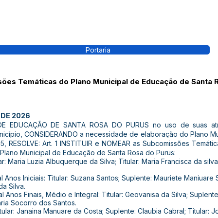
Portaria
ssões Temáticas do Plano Municipal de Educação de Santa 
 DE 2026
DE EDUCAÇÃO DE SANTA ROSA DO PURUS no uso de suas atribu
Município, CONSIDERANDO a necessidade de elaboração do Plano Mu
5, RESOLVE: Art. 1 INSTITUIR e NOMEAR as Subcomissões Temátic
 Plano Municipal de Educação de Santa Rosa do Purus:
lar: Maria Luzia Albuquerque da Silva; Titular: Maria Francisca da sil
Anos Iniciais: Titular: Suzana Santos; Suplente: Mauriete Maniuare 
a Silva.
 Anos Finais, Médio e Integral: Titular: Geovanisa da Silva; Suplente:
aria Socorro dos Santos.
ular: Janaina Manuare da Costa; Suplente: Claubia Cabral; Titular: 