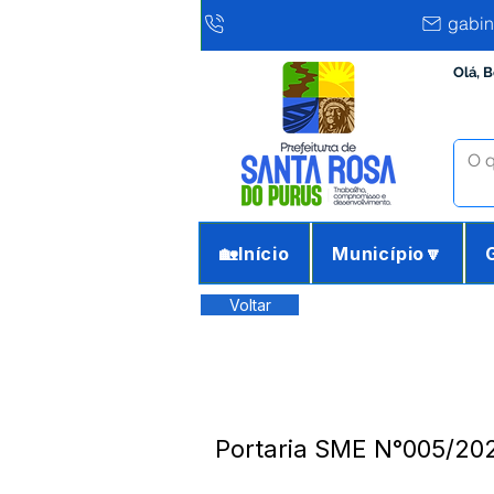
gabin
Olá, 
🏡Início
Município🔽
Voltar
Portaria SME N°005/20