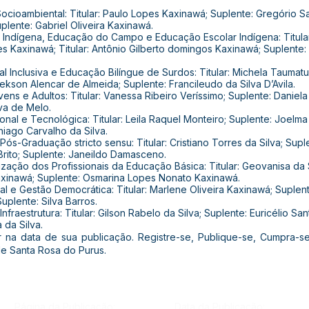
ocioambiental: Titular: Paulo Lopes Kaxinawá; Suplente: Gregório S
lente: Gabriel Oliveira Kaxinawá.
 Indígena, Educação do Campo e Educação Escolar Indígena: Titula
s Kaxinawá; Titular: Antônio Gilberto domingos Kaxinawá; Suplente
 Inclusiva e Educação Bilíngue de Surdos: Titular: Michela Taumatu
Jekson Alencar de Almeida; Suplente: Francileudo da Silva D’Avila.
ns e Adultos: Titular: Vanessa Ribeiro Veríssimo; Suplente: Daniela
va de Melo.
nal e Tecnológica: Titular: Leila Raquel Monteiro; Suplente: Joelma 
iago Carvalho da Silva.
ós-Graduação stricto sensu: Titular: Cristiano Torres da Silva; Sup
 Brito; Suplente: Janeildo Damasceno.
ação dos Profissionais da Educação Básica: Titular: Geovanisa da Si
o Kaxinawá; Suplente: Osmarina Lopes Nonato Kaxinawá.
al e Gestão Democrática: Titular: Marlene Oliveira Kaxinawá; Suplen
uplente: Silva Barros.
fraestrutura: Titular: Gilson Rabelo da Silva; Suplente: Euricélio Sant
 da Silva.
gor na data de sua publicação. Registre-se, Publique-se, Cumpra-
e Santa Rosa do Purus.
Página da Publicação:
Data da Publicação: