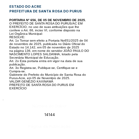
ESTADO DO ACRE
PREFEITURA DE SANTA ROSA DO PURUS
PORTARIA N° 656, DE 05 DE NOVEMBRO DE 2025.
O PREFEITO DE SANTA ROSA DO PURUS/AC EM
EXERCÍCIO, no uso de suas atribuições que lhe
confere o Art. 66, inciso VI, conforme disposto na
Lei
Orgânica Municipal:
RESOLVE:
Art. 1o Tornar sem efeito a Portaria No651/2025 de 04
de novembro de 2025, publicada no Diário Oficial do
Estado no 14.142, em 05 de novembro de 2025
na
página 136, em nome do servidor JOÃO PAULO DO
NASCIMENTO LOPES SALDANHA, lotado pela
Secretária Municipal de Educação.
Art. 2o Esta portaria entra em vigor na data de sua
publicação.
Art. 3o Registra-se, Publique-se, Certifique-se e
Cumpra-se.
Gabinete do Prefeito do Município de Santa Rosa do
Purus-Acre, em 05 de Novembro de 2025.
VALDIR GENÉZIO KAXINAWÁ
PREFEITO DE SANTA ROSA DO PURUS EM
EXERCÍCIO
Número do Diário:
14144
Página da Publicação: