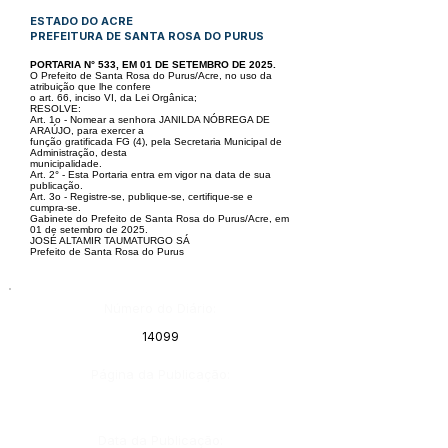
ESTADO DO ACRE
PREFEITURA DE SANTA ROSA DO PURUS
PORTARIA N° 533, EM 01 DE SETEMBRO DE 2025.
O Prefeito de Santa Rosa do Purus/Acre, no uso da
atribuição que lhe confere
o art. 66, inciso VI, da Lei Orgânica;
RESOLVE:
Art. 1o - Nomear a senhora JANILDA NÓBREGA DE
ARAÚJO, para exercer a
função gratificada FG (4), pela Secretaria Municipal de
Administração, desta
municipalidade.
Art. 2° - Esta Portaria entra em vigor na data de sua
publicação.
Art. 3o - Registre-se, publique-se, certifique-se e
cumpra-se.
Gabinete do Prefeito de Santa Rosa do Purus/Acre, em
01 de setembro de 2025.
JOSÉ ALTAMIR TAUMATURGO SÁ
Prefeito de Santa Rosa do Purus
Número do Diário:
14099
Página da Publicação:
Data da Publicação: