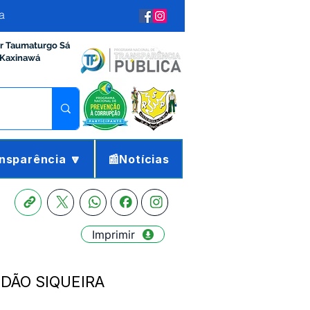
a
ir Taumaturgo Sá
 Kaxinawá
nsparência 🔽
📰Notícias
Imprimir
NDÃO SIQUEIRA