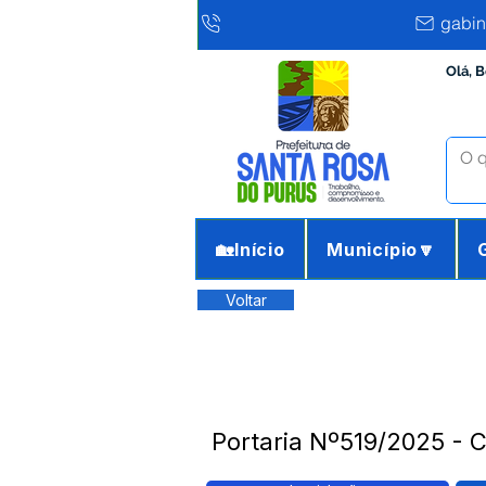
gabin
Olá, 
🏡Início
Município🔽
Voltar
Portaria Nº519/2025 -