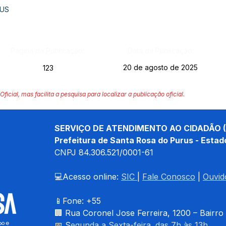
RUS
Página da Publicação:
Data da Publicação:
20 de agosto de 2025
123
Oficial, mas facilita a pesquisa para localizar a publicação oficial.
SERVIÇO DE ATENDIMENTO AO CIDADÃO (
Prefeitura de Santa Rosa do Purus - Estad
CNPJ 
84.306.521/0001-61
💻Acesso online: 
SIC 
| 
Fale Conosco
 | 
Ouvid
📱Fone: +55 
🏢 
Rua Coronel Jose Ferreira, 1200 – Bairro
📅 S
egunda a Sexta-feira. das 7h às 13h