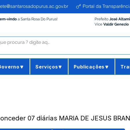
ete@santarosadopurus.ac.gov.br
Portal da Transparênci
Bem-vindo
a Santa Rosa Do Purus!
Prefeito
José Altam
Vice
Valdir Genezio
Governo🔽
Serviços🔽
Publicações🔽
Tra
 Conceder 07 diárias MARIA DE JESUS BRA