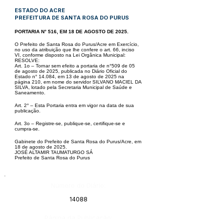
ESTADO DO ACRE
PREFEITURA DE SANTA ROSA DO PURUS
PORTARIA N° 516, EM 18 DE AGOSTO DE 2025.
O Prefeito de Santa Rosa do Purus/Acre em Exercício,
no uso da atribuição que lhe confere o art. 66, inciso
VI, conforme disposto na Lei Orgânica Municipal:
RESOLVE:
Art. 1o – Tornar sem efeito a portaria de n°509 de 05
de agosto de 2025, publicada no Diário Oficial do
Estado n° 14.084, em 13 de agosto de 2025 na
página
210, em nome do servidor SILVANO MACIEL DA
SILVA, lotado pela Secretaria Municipal de Saúde e
Saneamento.
Art. 2° – Esta Portaria entra em vigor na data de sua
publicação.
Art. 3o – Registre-se, publique-se, certifique-se e
cumpra-se.
Gabinete do Prefeito de Santa Rosa do Purus/Acre, em
18 de agosto de 2025.
JOSÉ ALTAMIR TAUMATURGO SÁ
Prefeito de Santa Rosa do Purus
Número do Diário:
14088
Página da Publicação: