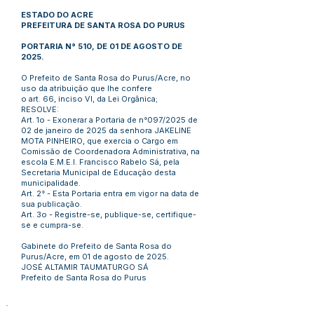
ESTADO DO ACRE
PREFEITURA DE SANTA ROSA DO PURUS
PORTARIA N° 510, DE 01 DE AGOSTO DE
2025.
O Prefeito de Santa Rosa do Purus/Acre, no
uso da atribuição que lhe confere
o art. 66, inciso VI, da Lei Orgânica;
RESOLVE:
Art. 1o - Exonerar a Portaria de n°097/2025 de
02 de janeiro de 2025 da senhora JAKELINE
MOTA PINHEIRO, que exercia o Cargo em
Comissão de Coordenadora Administrativa, na
escola E.M.E.I. Francisco Rabelo Sá, pela
Secretaria Municipal de Educação desta
municipalidade.
Art. 2° - Esta Portaria entra em vigor na data de
sua publicação.
Art. 3o - Registre-se, publique-se, certifique-
se e cumpra-se.
Gabinete do Prefeito de Santa Rosa do
Purus/Acre, em 01 de agosto de 2025.
JOSÉ ALTAMIR TAUMATURGO SÁ
Prefeito de Santa Rosa do Purus