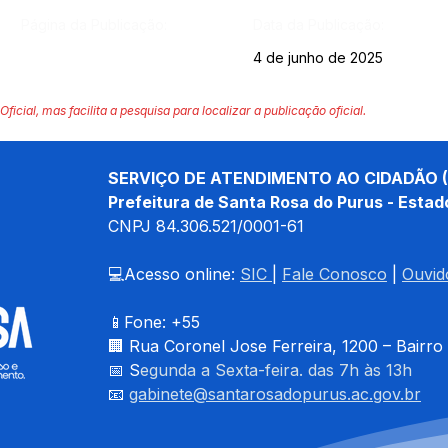
Página da Publicação:
Data da Publicação:
4 de junho de 2025
Oficial, mas facilita a pesquisa para localizar a publicação oficial.
SERVIÇO DE ATENDIMENTO AO CIDADÃO (
Prefeitura de Santa Rosa do Purus - Estad
CNPJ 
84.306.521/0001-61
💻Acesso online: 
SIC 
| 
Fale Conosco
 | 
Ouvid
📱Fone: +55 
🏢 
Rua Coronel Jose Ferreira, 1200 – Bairro
📅 S
egunda a Sexta-feira. das 7h às 13h
📧 
gabinete@santarosadopurus.ac.gov.br