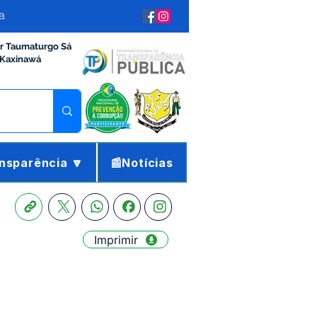
a
ir Taumaturgo Sá
 Kaxinawá
nsparência 🔽
📰Notícias
Imprimir