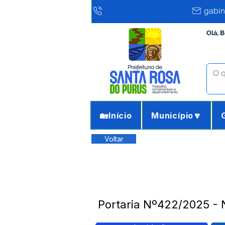
gabin
Olá, 
🏡Início
Município🔽
Voltar
Portaria Nº422/2025 