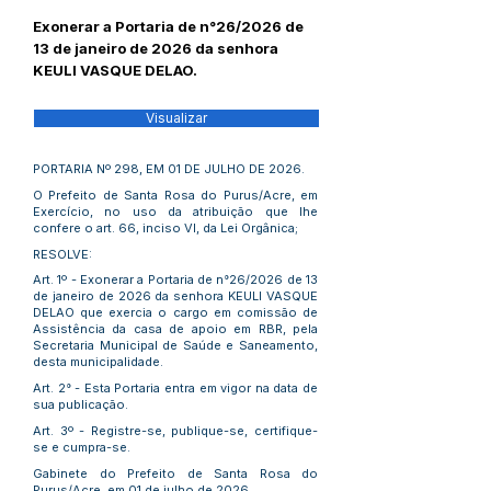
Exonerar a Portaria de n°26/2026 de
13 de janeiro de 2026 da senhora
KEULI VASQUE DELAO.
Visualizar
PORTARIA Nº 298, EM 01 DE JULHO DE 2026.
O Prefeito de Santa Rosa do Purus/Acre, em
Exercício, no uso da atribuição que lhe
confere o art. 66, inciso VI, da Lei Orgânica;
RESOLVE:
Art. 1º - Exonerar a Portaria de n°26/2026 de 13
de janeiro de 2026 da senhora KEULI VASQUE
DELAO que exercia o cargo em comissão de
Assistência da casa de apoio em RBR, pela
Secretaria Municipal de Saúde e Saneamento,
desta municipalidade.
Art. 2° - Esta Portaria entra em vigor na data de
sua publicação.
Art. 3º - Registre-se, publique-se, certifique-
se e cumpra-se.
Gabinete do Prefeito de Santa Rosa do
Purus/Acre, em 01 de julho de 2026.