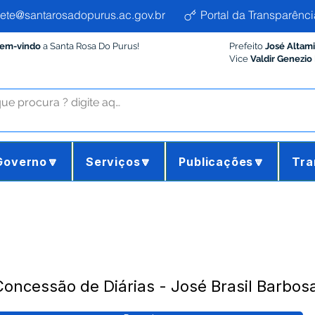
ete@santarosadopurus.ac.gov.br
Portal da Transparênci
Bem-vindo
a Santa Rosa Do Purus!
Prefeito
José Altam
Vice
Valdir Genezio
Governo🔽
Serviços🔽
Publicações🔽
Tra
oncessão de Diárias - José Brasil Barbosa