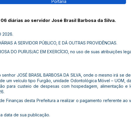
Portaria
6 diárias ao servidor José Brasil Barbosa da Silva.
 2026.
ÁRIAS A SERVIDOR PÚBLICO, E DÁ OUTRAS PROVIDÊNCIAS.
SA DO PURUS/AC EM EXERCÍCIO, no uso de suas atribuições legais
 ao senhor JOSÉ BRASIL BARBOSA DA SILVA, onde o mesmo irá se des
a de um veículo tipo Furgão, unidade Odontológica Móvel – UOM, d
serão para custeio de despesas com hospedagem, alimentação e
26.
a de Finanças desta Prefeitura a realizar o pagamento referente ao v
 na data de sua publicação.