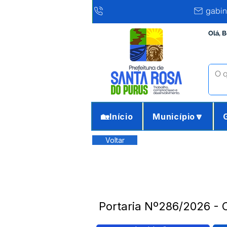
gabin
Olá, 
🏡Início
Município🔽
Voltar
Portaria Nº286/2026 - C