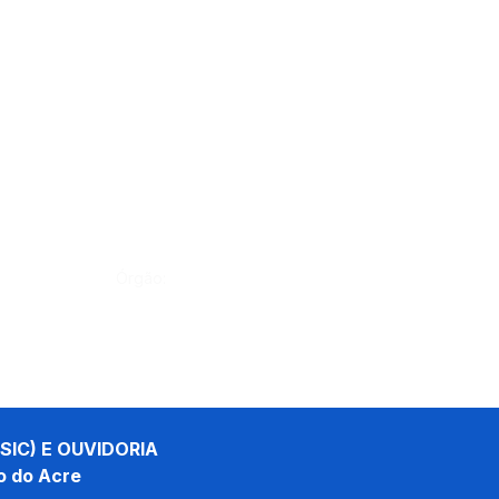
Órgão:
SIC) E OUVIDORIA
o do Acre