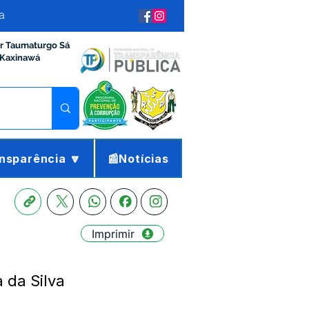
a
ir Taumaturgo Sá
 Kaxinawá
nsparência 🔽
📰Notícias
Imprimir
 da Silva