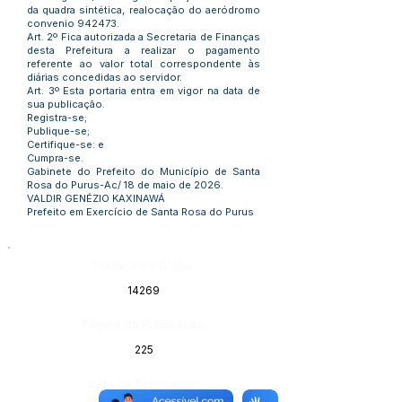
da quadra sintética, realocação do aeródromo
convenio 942473.
Art. 2º Fica autorizada a Secretaria de Finanças
desta Prefeitura a realizar o pagamento
referente ao valor total correspondente às
diárias concedidas ao servidor.
Art. 3º Esta portaria entra em vigor na data de
sua publicação.
Registra-se;
Publique-se;
Certifique-se: e
Cumpra-se.
Gabinete do Prefeito do Município de Santa
Rosa do Purus-Ac/ 18 de maio de 2026.
VALDIR GENÉZIO KAXINAWÁ
Prefeito em Exercício de Santa Rosa do Purus
Número do Diário:
14269
Página da Publicação:
225
Data da Publicação: