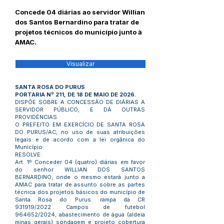
Concede 04 diárias ao servidor Willian
dos Santos Bernardino para tratar de
projetos técnicos do município junto à
AMAC.
Visualizar
SANTA ROSA DO PURUS
PORTARIA Nº 211, DE 18 DE MAIO DE 2026.
DISPÕE SOBRE A CONCESSÃO DE DIÁRIAS A
SERVIDOR PÚBLICO, E DÁ OUTRAS
PROVIDÊNCIAS.
O PREFEITO EM EXERCÍCIO DE SANTA ROSA
DO PURUS/AC, no uso de suas atribuições
legais e de acordo com a lei orgânica do
Município:
RESOLVE:
Art. 1º Conceder 04 (quatro) diárias em favor
do senhor WILLIAN DOS SANTOS
BERNARDINO, onde o mesmo estará junto a
AMAC para tratar de assunto sobre as partes
técnica dos projetos básicos do município de
Santa Rosa do Purus: rampa da CR
931919/2022 Campos de futebol
964652/2024, abastecimento de água (aldeia
minas gerais) sondagem e projeto cobertura