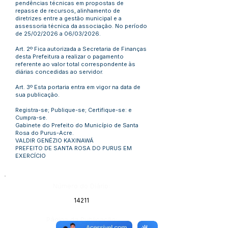
pendências técnicas em propostas de
repasse de recursos, alinhamento de
diretrizes entre a gestão municipal e a
assessoria técnica da associação. No período
de 25/02/2026 a 06/03/2026.
Art. 2º Fica autorizada a Secretaria de Finanças
desta Prefeitura a realizar o pagamento
referente ao valor total correspondente às
diárias concedidas ao servidor.
Art. 3º Esta portaria entra em vigor na data de
sua publicação.
Registra-se; Publique-se; Certifique-se: e
Cumpra-se.
Gabinete do Prefeito do Município de Santa
Rosa do Purus-Acre.
VALDIR GENÉZIO KAXINAWÁ
PREFEITO DE SANTA ROSA DO PURUS EM
EXERCÍCIO
Número do Diário:
14211
Página da Publicação: